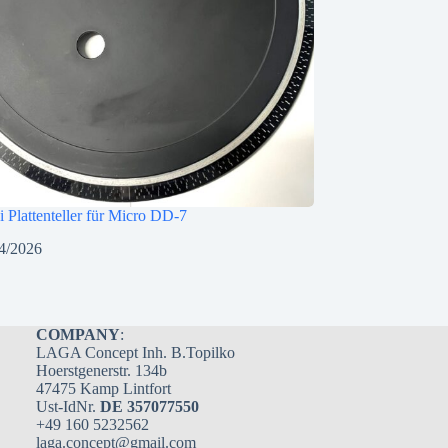
i Plattenteller für Micro DD-7
4/2026
COMPANY
:
LAGA Concept Inh. B.Topilko
Hoerstgenerstr. 134b
47475 Kamp Lintfort
Ust-IdNr.
DE 357077550
+49 160 5232562
laga.concept@gmail.com