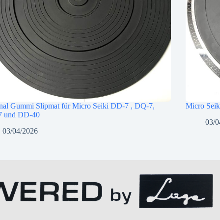
nal Gummi Slipmat für Micro Seiki DD-7 , DQ-7,
Micro Seik
 und DD-40
03/0
03/04/2026