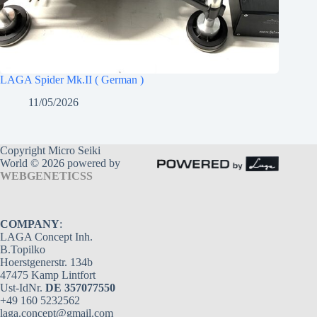
LAGA Spider Mk.II ( German )
11/05/2026
Copyright Micro Seiki
World © 2026 powered by
WEBGENETICSS
COMPANY
:
LAGA Concept Inh.
B.Topilko
Hoerstgenerstr. 134b
47475 Kamp Lintfort
Ust-IdNr.
DE 357077550
+49 160 5232562
laga.concept@gmail.com