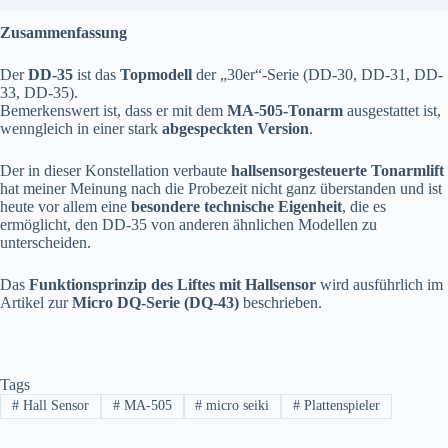
Zusammenfassung
Der
DD-35
ist das
Topmodell
der „30er“-Serie (DD-30, DD-31, DD-
33, DD-35).
Bemerkenswert ist, dass er mit dem
MA-505-Tonarm
ausgestattet ist,
wenngleich in einer stark
abgespeckten Version
.
Der in dieser Konstellation verbaute
hallsensorgesteuerte Tonarmlift
hat meiner Meinung nach die Probezeit nicht ganz überstanden und ist
heute vor allem eine
besondere technische Eigenheit
, die es
ermöglicht, den DD-35 von anderen ähnlichen Modellen zu
unterscheiden.
Das
Funktionsprinzip des Liftes mit Hallsensor
wird ausführlich im
Artikel zur
Micro DQ-Serie (DQ-43)
beschrieben.
Tags
#
Hall Sensor
#
MA-505
#
micro seiki
#
Plattenspieler