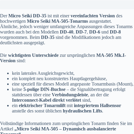
Der
Micro Seiki DD-35
ist mit einer
vereinfachten Version
des
hochwertigen
Micro Seiki MA-505-Tonarms
ausgestattet.
Ähnliche, jedoch weniger umfangreiche Anpassungen dieses Tonarms
wurden auch bei den Modellen
DD-40
,
DD-7
,
DD-6
und
DD-8
vorgenommen. Beim
DD-35
sind die Modifikationen jedoch am
deutlichsten ausgeprägt.
Die
wichtigsten Unterschiede
zur ursprünglichen
MA-505 Mk.I-
Version
sind:
kein laterales Ausgleichsgewicht,
ein komplett neu konstruiertes Hauptlagergehäuse,
eine speziell für dieses Modell angepasste Tonarmbasis (Mount),
keine
5-polige DIN-Buchse
– die Signalübertragung erfolgt
stattdessen über eine
Verbindungsleiste
, an der die
Interconnect-Kabel direkt verlötet
sind,
ein
elektrischer Tonarmlift
mit
integriertem Hallsensor
anstelle des sonst üblichen
hydraulischen Lifts
.
Vollständige Informationen zum ursprünglichen Tonarm finden Sie im
Artikel
„Micro Seiki MA-505 – Dynamisch ausbalancierte