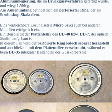
Aluminiumlegierung
, die im
Druckgussverfahren
gefertigt wurde,
und wiegt
1.500 g
.
Am
Außenumfang
befindet sich ein
perforierter Ring
, der als
Stroboskop-Skala
dient.
Eine vergleichbare Lösung setzte
Micro Seiki
auch bei anderen
Modellen erfolgreich ein.
Ein Beispiel ist der
Plattenteller des DD-40 bzw. DD-7
, der optisch
ähnlich aufgebaut ist.
In diesem Fall wird der
perforierte Ring jedoch separat hergestellt
und anschließend
mit dem Plattenteller verschraubt
, während er
beim
DD-35
integraler Bestandteil des Gusskörpers ist.